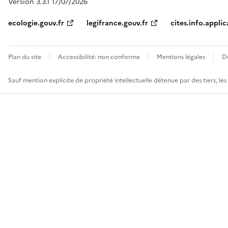
Version 3.3.1 17/07/2026
ecologie.gouv.fr
legifrance.gouv.fr
cites.info.applic
Plan du site
Accessibilité: non conforme
Mentions légales
D
Sauf mention explicite de propriété intellectuelle détenue par des tiers, le