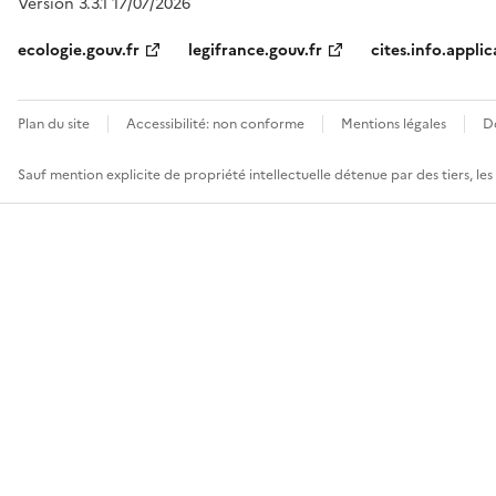
Version 3.3.1 17/07/2026
ecologie.gouv.fr
legifrance.gouv.fr
cites.info.applic
Plan du site
Accessibilité: non conforme
Mentions légales
D
Sauf mention explicite de propriété intellectuelle détenue par des tiers, le