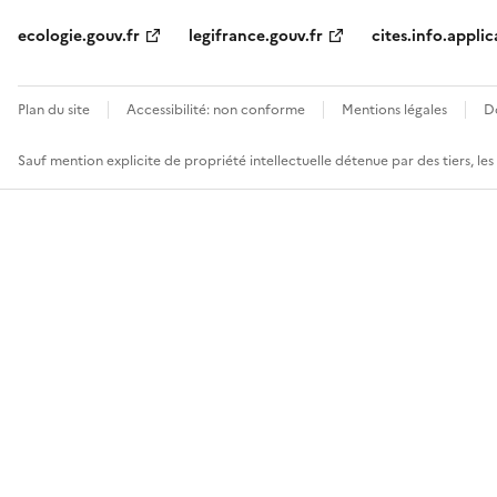
ecologie.gouv.fr
legifrance.gouv.fr
cites.info.applic
Plan du site
Accessibilité: non conforme
Mentions légales
D
Sauf mention explicite de propriété intellectuelle détenue par des tiers, le