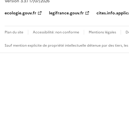
Version 3.3.1 17/07/2026
ecologie.gouv.fr
legifrance.gouv.fr
cites.info.applic
Plan du site
Accessibilité: non conforme
Mentions légales
D
Sauf mention explicite de propriété intellectuelle détenue par des tiers, le