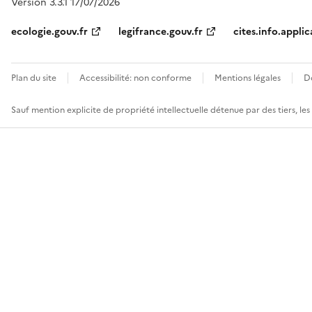
Version 3.3.1 17/07/2026
ecologie.gouv.fr
legifrance.gouv.fr
cites.info.applic
Plan du site
Accessibilité: non conforme
Mentions légales
D
Sauf mention explicite de propriété intellectuelle détenue par des tiers, le