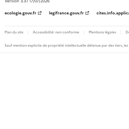
Version 3.3.1 17/07/2026
ecologie.gouv.fr
legifrance.gouv.fr
cites.info.applic
Plan du site
Accessibilité: non conforme
Mentions légales
D
Sauf mention explicite de propriété intellectuelle détenue par des tiers, le