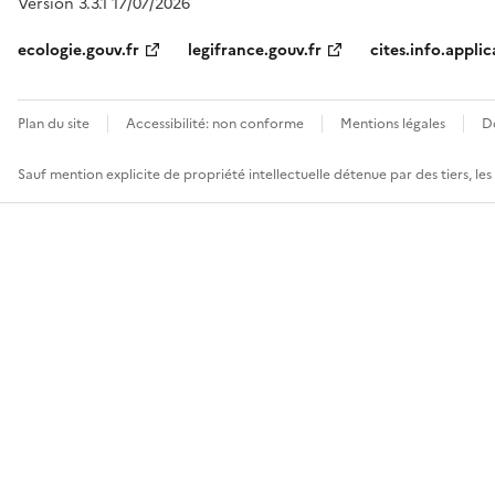
Version 3.3.1 17/07/2026
ecologie.gouv.fr
legifrance.gouv.fr
cites.info.applic
Plan du site
Accessibilité: non conforme
Mentions légales
D
Sauf mention explicite de propriété intellectuelle détenue par des tiers, le