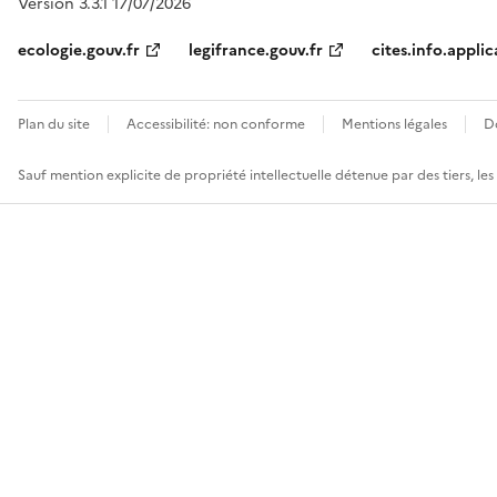
Version 3.3.1 17/07/2026
ecologie.gouv.fr
legifrance.gouv.fr
cites.info.applic
Plan du site
Accessibilité: non conforme
Mentions légales
D
Sauf mention explicite de propriété intellectuelle détenue par des tiers, le