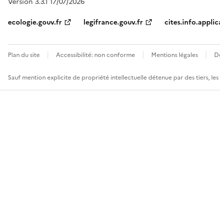
Version 3.3.1 17/07/2026
ecologie.gouv.fr
legifrance.gouv.fr
cites.info.applic
Plan du site
Accessibilité: non conforme
Mentions légales
D
Sauf mention explicite de propriété intellectuelle détenue par des tiers, le