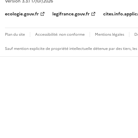
Version 3.3.1 17/07/2026
ecologie.gouv.fr
legifrance.gouv.fr
cites.info.applic
Plan du site
Accessibilité: non conforme
Mentions légales
D
Sauf mention explicite de propriété intellectuelle détenue par des tiers, le