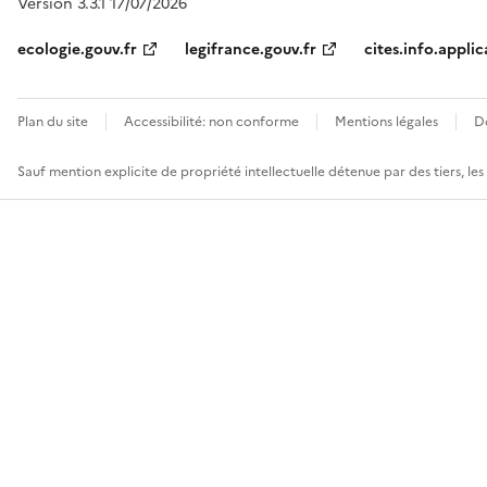
Version 3.3.1 17/07/2026
ecologie.gouv.fr
legifrance.gouv.fr
cites.info.applic
Plan du site
Accessibilité: non conforme
Mentions légales
D
Sauf mention explicite de propriété intellectuelle détenue par des tiers, le