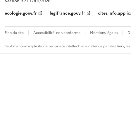
Version 3.3.1 17/07/2026
ecologie.gouv.fr
legifrance.gouv.fr
cites.info.applic
Plan du site
Accessibilité: non conforme
Mentions légales
D
Sauf mention explicite de propriété intellectuelle détenue par des tiers, le