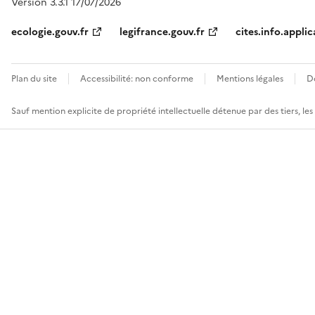
Version 3.3.1 17/07/2026
ecologie.gouv.fr
legifrance.gouv.fr
cites.info.applic
Plan du site
Accessibilité: non conforme
Mentions légales
D
Sauf mention explicite de propriété intellectuelle détenue par des tiers, le