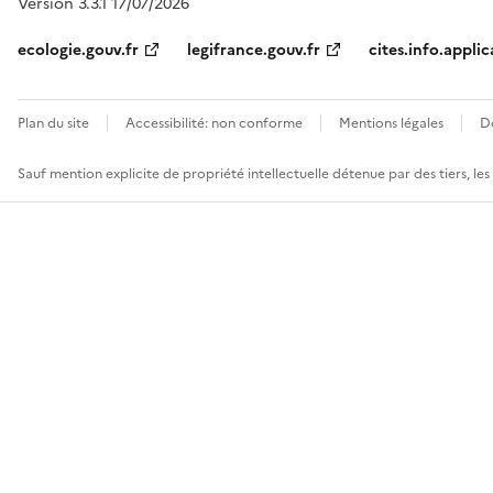
Version 3.3.1 17/07/2026
ecologie.gouv.fr
legifrance.gouv.fr
cites.info.applic
Plan du site
Accessibilité: non conforme
Mentions légales
D
Sauf mention explicite de propriété intellectuelle détenue par des tiers, le