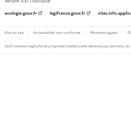
Version 3.3.1 17/07/2026
ecologie.gouv.fr
legifrance.gouv.fr
cites.info.applic
Plan du site
Accessibilité: non conforme
Mentions légales
D
Sauf mention explicite de propriété intellectuelle détenue par des tiers, le