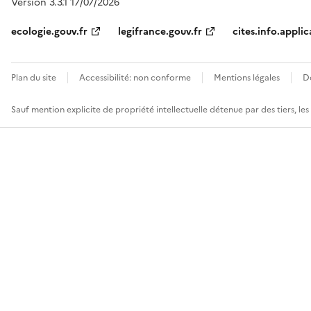
Version 3.3.1 17/07/2026
ecologie.gouv.fr
legifrance.gouv.fr
cites.info.applic
Plan du site
Accessibilité: non conforme
Mentions légales
D
Sauf mention explicite de propriété intellectuelle détenue par des tiers, le