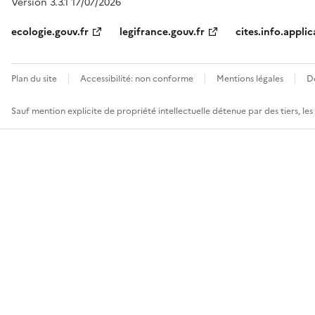
Version 3.3.1 17/07/2026
ecologie.gouv.fr
legifrance.gouv.fr
cites.info.applic
Plan du site
Accessibilité: non conforme
Mentions légales
D
Sauf mention explicite de propriété intellectuelle détenue par des tiers, le