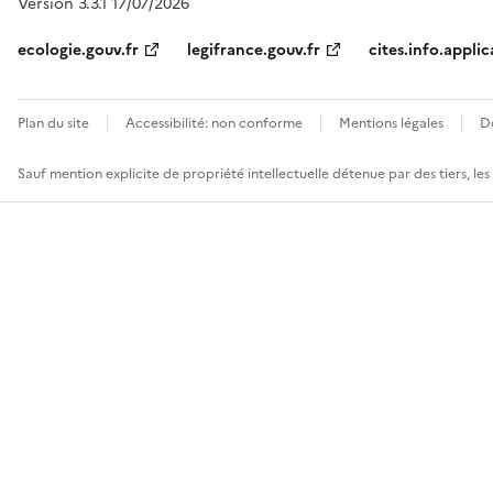
Version 3.3.1 17/07/2026
ecologie.gouv.fr
legifrance.gouv.fr
cites.info.applic
Plan du site
Accessibilité: non conforme
Mentions légales
D
Sauf mention explicite de propriété intellectuelle détenue par des tiers, le