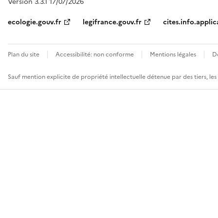
Version 3.3.1 17/07/2026
ecologie.gouv.fr
legifrance.gouv.fr
cites.info.applic
Plan du site
Accessibilité: non conforme
Mentions légales
D
Sauf mention explicite de propriété intellectuelle détenue par des tiers, le