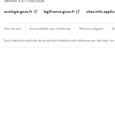
Version 3.3.1 17/07/2026
ecologie.gouv.fr
legifrance.gouv.fr
cites.info.applic
Plan du site
Accessibilité: non conforme
Mentions légales
D
Sauf mention explicite de propriété intellectuelle détenue par des tiers, le