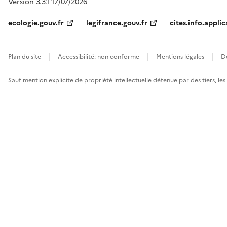
Version 3.3.1 17/07/2026
ecologie.gouv.fr
legifrance.gouv.fr
cites.info.applic
Plan du site
Accessibilité: non conforme
Mentions légales
D
Sauf mention explicite de propriété intellectuelle détenue par des tiers, le