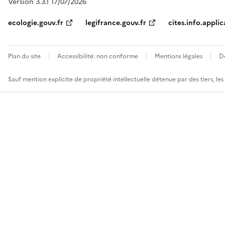
Version 3.3.1 17/07/2026
ecologie.gouv.fr
legifrance.gouv.fr
cites.info.applic
Plan du site
Accessibilité: non conforme
Mentions légales
D
Sauf mention explicite de propriété intellectuelle détenue par des tiers, le