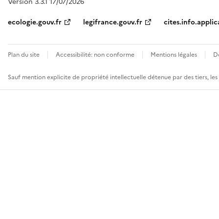
Version 3.3.1 17/07/2026
ecologie.gouv.fr
legifrance.gouv.fr
cites.info.applic
Plan du site
Accessibilité: non conforme
Mentions légales
D
Sauf mention explicite de propriété intellectuelle détenue par des tiers, le