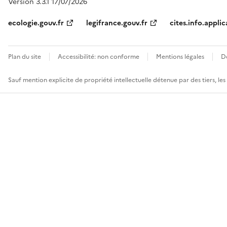
Version 3.3.1 17/07/2026
ecologie.gouv.fr
legifrance.gouv.fr
cites.info.applic
Plan du site
Accessibilité: non conforme
Mentions légales
D
Sauf mention explicite de propriété intellectuelle détenue par des tiers, le