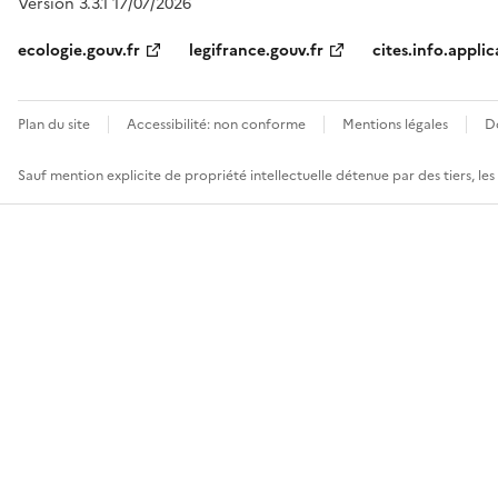
Version 3.3.1 17/07/2026
ecologie.gouv.fr
legifrance.gouv.fr
cites.info.applic
Plan du site
Accessibilité: non conforme
Mentions légales
D
Sauf mention explicite de propriété intellectuelle détenue par des tiers, le