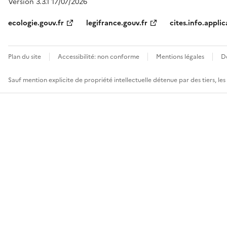
Version 3.3.1 17/07/2026
ecologie.gouv.fr
legifrance.gouv.fr
cites.info.applic
Plan du site
Accessibilité: non conforme
Mentions légales
D
Sauf mention explicite de propriété intellectuelle détenue par des tiers, le