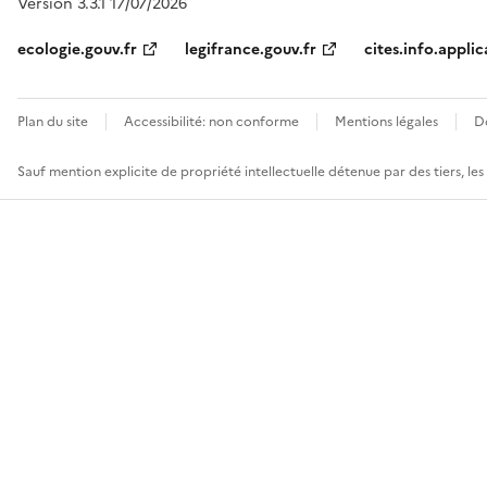
Version 3.3.1 17/07/2026
ecologie.gouv.fr
legifrance.gouv.fr
cites.info.applic
Plan du site
Accessibilité: non conforme
Mentions légales
D
Sauf mention explicite de propriété intellectuelle détenue par des tiers, le