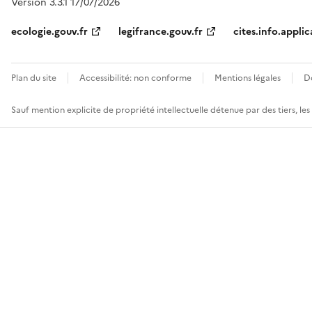
Version 3.3.1 17/07/2026
ecologie.gouv.fr
legifrance.gouv.fr
cites.info.applic
Plan du site
Accessibilité: non conforme
Mentions légales
D
Sauf mention explicite de propriété intellectuelle détenue par des tiers, le