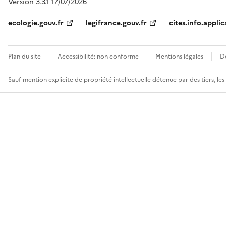
Version 3.3.1 17/07/2026
ecologie.gouv.fr
legifrance.gouv.fr
cites.info.applic
Plan du site
Accessibilité: non conforme
Mentions légales
D
Sauf mention explicite de propriété intellectuelle détenue par des tiers, le