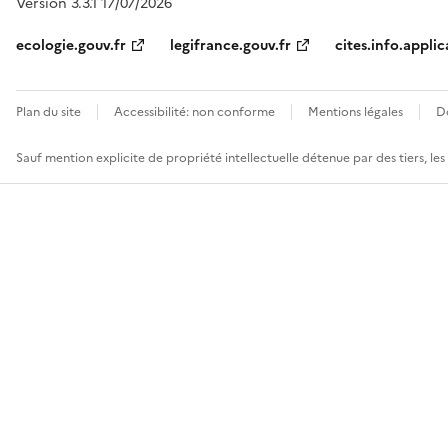
Version 3.3.1 17/07/2026
ecologie.gouv.fr
legifrance.gouv.fr
cites.info.applic
Plan du site
Accessibilité: non conforme
Mentions légales
D
Sauf mention explicite de propriété intellectuelle détenue par des tiers, le