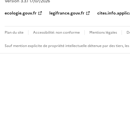
Version 3.3.1 17/07/2026
ecologie.gouv.fr
legifrance.gouv.fr
cites.info.applic
Plan du site
Accessibilité: non conforme
Mentions légales
D
Sauf mention explicite de propriété intellectuelle détenue par des tiers, le