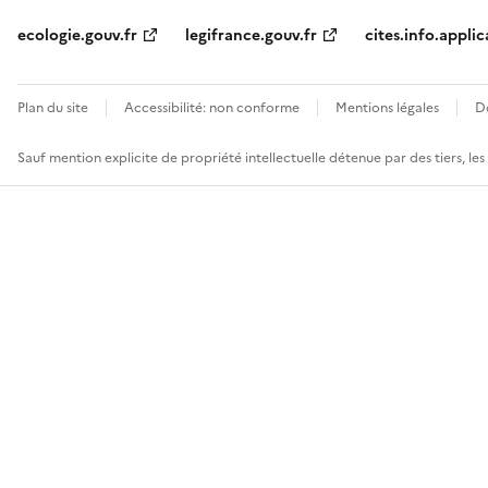
ecologie.gouv.fr
legifrance.gouv.fr
cites.info.applic
Plan du site
Accessibilité: non conforme
Mentions légales
D
Sauf mention explicite de propriété intellectuelle détenue par des tiers, le