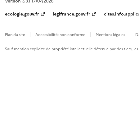
Version 3.3.1 17/07/2026
ecologie.gouv.fr
legifrance.gouv.fr
cites.info.applic
Plan du site
Accessibilité: non conforme
Mentions légales
D
Sauf mention explicite de propriété intellectuelle détenue par des tiers, le