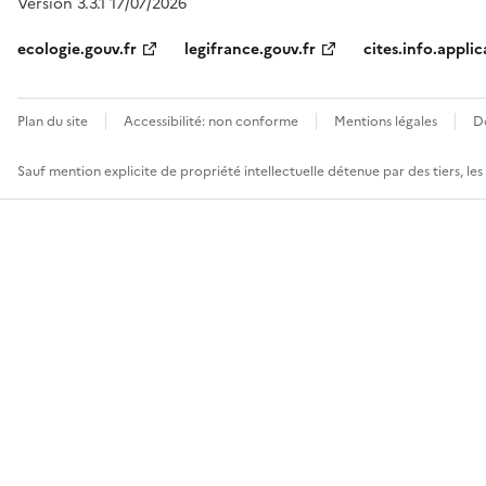
Version 3.3.1 17/07/2026
ecologie.gouv.fr
legifrance.gouv.fr
cites.info.applic
Plan du site
Accessibilité: non conforme
Mentions légales
D
Sauf mention explicite de propriété intellectuelle détenue par des tiers, le