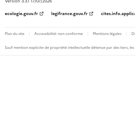
Version 3.3.1 17/07/2026
ecologie.gouv.fr
legifrance.gouv.fr
cites.info.applic
Plan du site
Accessibilité: non conforme
Mentions légales
D
Sauf mention explicite de propriété intellectuelle détenue par des tiers, le