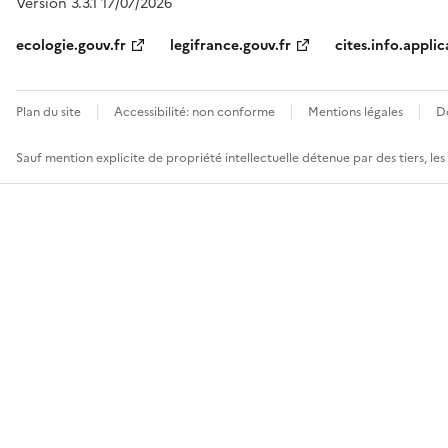
Version 3.3.1 17/07/2026
ecologie.gouv.fr
legifrance.gouv.fr
cites.info.applic
Plan du site
Accessibilité: non conforme
Mentions légales
D
Sauf mention explicite de propriété intellectuelle détenue par des tiers, le