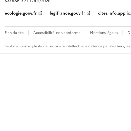
Version 3.3.1 17/07/2026
ecologie.gouv.fr
legifrance.gouv.fr
cites.info.applic
Plan du site
Accessibilité: non conforme
Mentions légales
D
Sauf mention explicite de propriété intellectuelle détenue par des tiers, le