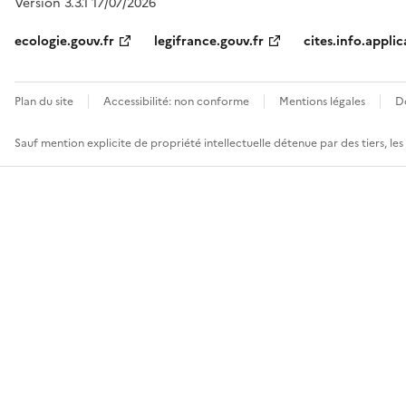
Version 3.3.1 17/07/2026
ecologie.gouv.fr
legifrance.gouv.fr
cites.info.applic
Plan du site
Accessibilité: non conforme
Mentions légales
D
Sauf mention explicite de propriété intellectuelle détenue par des tiers, le