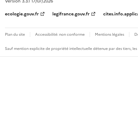
Version 3.3.1 17/07/2026
ecologie.gouv.fr
legifrance.gouv.fr
cites.info.applic
Plan du site
Accessibilité: non conforme
Mentions légales
D
Sauf mention explicite de propriété intellectuelle détenue par des tiers, le