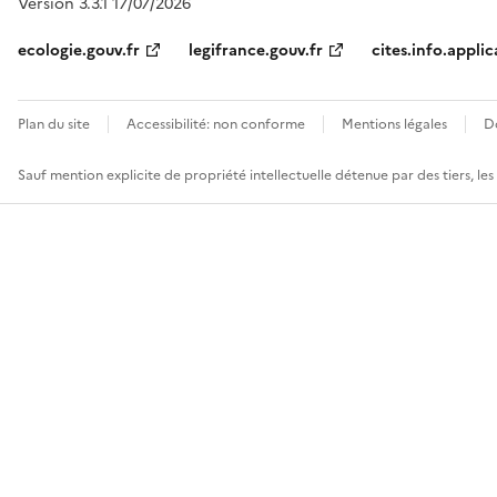
Version 3.3.1 17/07/2026
ecologie.gouv.fr
legifrance.gouv.fr
cites.info.applic
Plan du site
Accessibilité: non conforme
Mentions légales
D
Sauf mention explicite de propriété intellectuelle détenue par des tiers, le