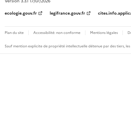
Version 3.3.1 17/07/2026
ecologie.gouv.fr
legifrance.gouv.fr
cites.info.applic
Plan du site
Accessibilité: non conforme
Mentions légales
D
Sauf mention explicite de propriété intellectuelle détenue par des tiers, le