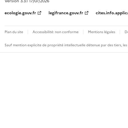
Version 3.3.1 17/07/2026
ecologie.gouv.fr
legifrance.gouv.fr
cites.info.applic
Plan du site
Accessibilité: non conforme
Mentions légales
D
Sauf mention explicite de propriété intellectuelle détenue par des tiers, le