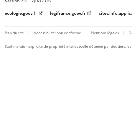
Version 3.3.1 17/07/2026
ecologie.gouv.fr
legifrance.gouv.fr
cites.info.applic
Plan du site
Accessibilité: non conforme
Mentions légales
D
Sauf mention explicite de propriété intellectuelle détenue par des tiers, le