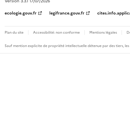
Version 3.3.1 17/07/2026
ecologie.gouv.fr
legifrance.gouv.fr
cites.info.applic
Plan du site
Accessibilité: non conforme
Mentions légales
D
Sauf mention explicite de propriété intellectuelle détenue par des tiers, le