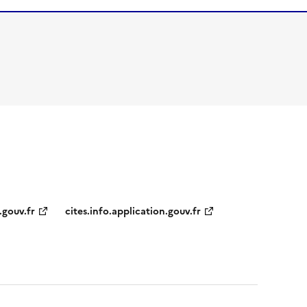
.gouv.fr
cites.info.application.gouv.fr