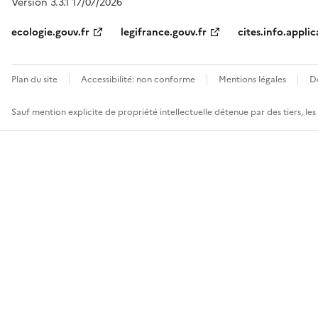
Version 3.3.1 17/07/2026
ecologie.gouv.fr
legifrance.gouv.fr
cites.info.applic
Plan du site
Accessibilité: non conforme
Mentions légales
D
Sauf mention explicite de propriété intellectuelle détenue par des tiers, le