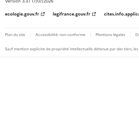
Version 3.3.1 17/07/2026
ecologie.gouv.fr
legifrance.gouv.fr
cites.info.applic
Plan du site
Accessibilité: non conforme
Mentions légales
D
Sauf mention explicite de propriété intellectuelle détenue par des tiers, le