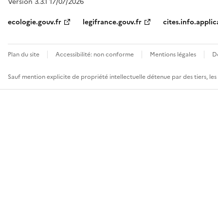
Version 3.3.1 17/07/2026
ecologie.gouv.fr
legifrance.gouv.fr
cites.info.applic
Plan du site
Accessibilité: non conforme
Mentions légales
D
Sauf mention explicite de propriété intellectuelle détenue par des tiers, le