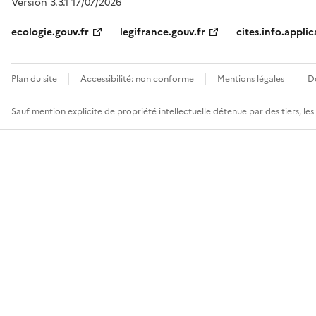
Version 3.3.1 17/07/2026
ecologie.gouv.fr
legifrance.gouv.fr
cites.info.applic
Plan du site
Accessibilité: non conforme
Mentions légales
D
Sauf mention explicite de propriété intellectuelle détenue par des tiers, le