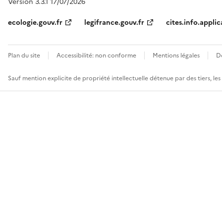
Version 3.3.1 17/07/2026
ecologie.gouv.fr
legifrance.gouv.fr
cites.info.applic
Plan du site
Accessibilité: non conforme
Mentions légales
D
Sauf mention explicite de propriété intellectuelle détenue par des tiers, le